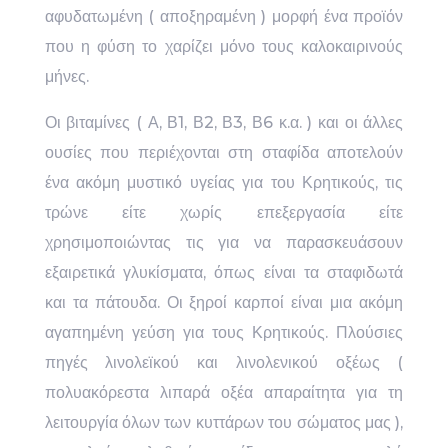
αφυδατωμένη ( αποξηραμένη ) μορφή ένα προϊόν
που η φύση το χαρίζει μόνο τους καλοκαιρινούς
μήνες.
Οι βιταμίνες ( Α, Β1, Β2, Β3, Β6 κ.α. ) και οι άλλες
ουσίες που περιέχονται στη σταφίδα αποτελούν
ένα ακόμη μυστικό υγείας για του Κρητικούς, τις
τρώνε είτε χωρίς επεξεργασία είτε
χρησιμοποιώντας τις για να παρασκευάσουν
εξαιρετικά γλυκίσματα, όπως είναι τα σταφιδωτά
και τα πάτουδα. Οι ξηροί καρποί είναι μια ακόμη
αγαπημένη γεύση για τους Κρητικούς. Πλούσιες
πηγές λινολεϊκού και λινολενικού οξέως (
πολυακόρεστα λιπαρά οξέα απαραίτητα για τη
λειτουργία όλων των κυττάρων του σώματος μας ),