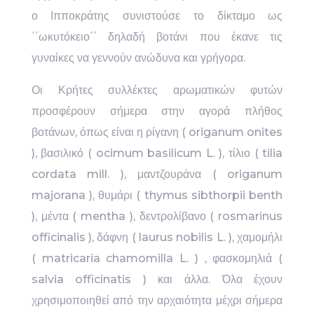
ο Ιπποκράτης συνιστούσε το δίκταμο ως
΄΄ωκυτόκειο΄΄ δηλαδή βοτάνι που έκανε τις
γυναίκες να γεννούν ανώδυνα και γρήγορα.
Οι Κρήτες συλλέκτες αρωματικών φυτών
προσφέρουν σήμερα στην αγορά πλήθος
βοτάνων, όπως είναι η ρίγανη ( origanum onites
), βασιλικό ( ocimum basilicum L. ), τίλιο ( tilia
cordata mill. ), μαντζουράνα ( origanum
majorana ), θυμάρι ( thymus sibthorpii benth
), μέντα ( mentha ), δεντρολίβανο ( rosmarinus
officinalis ), δάφνη ( laurus nobilis L. ), χαμομήλι
( matricaria chamomilla L. ) , φασκομηλιά (
salvia officinatis ) και άλλα. Όλα έχουν
χρησιμοποιηθεί από την αρχαιότητα μέχρι σήμερα