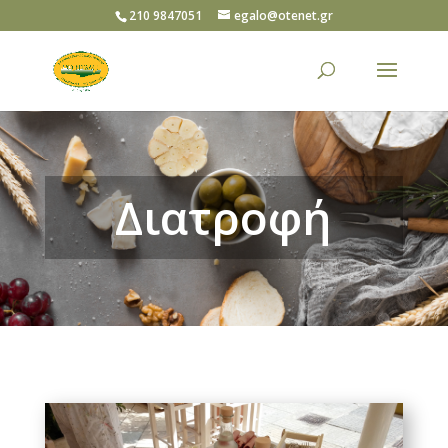
210 9847051
egalo@otenet.gr
Διατροφή