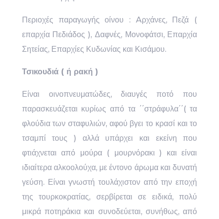
Περιοχές παραγωγής οίνου : Aρχάνες, Πεζά (
επαρχία Πεδιάδος ), Δαφνές, Μονοφάτσι, Επαρχία
Σητείας, Επαρχίες Κυδωνίας και Κισάμου.
Τσικουδιά ( ή ρακή )
Είναι οινοπνευματώδες, διαυγές ποτό που
παρασκευάζεται κυρίως από τα ΄΄στράφυλα΄΄( τα
φλούδια των σταφυλιών, αφού βγει το κρασί και το
τσαμπί τους ) αλλά υπάρχει και εκείνη που
φτιάχνεται από μούρα ( μουρνόρακι ) και είναι
ιδιαίτερα αλκοολούχα, με έντονο άρωμα και δυνατή
γεύση. Είναι γνωστή τουλάχιστον από την εποχή
της τουρκοκρατίας, σερβίρεται σε ειδικά, πολύ
μικρά ποτηράκια και συνοδεύεται, συνήθως, από