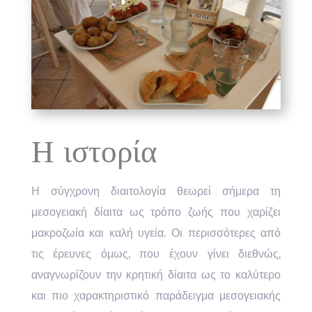
Η ιστορία
Η σύγχρονη διαιτολογία θεωρεί σήμερα τη
μεσογειακή δίαιτα ως τρόπο ζωής που χαρίζει
μακροζωία και καλή υγεία. Οι περισσότερες από
τις έρευνες όμως, που έχουν γίνει διεθνώς,
αναγνωρίζουν την κρητική δίαιτα ως το καλύτερο
και πιο χαρακτηριστικό παράδειγμα μεσογειακής