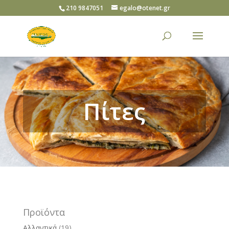
210 9847051
egalo@otenet.gr
Πίτες
Προϊόντα
Αλλαντικά
(19)