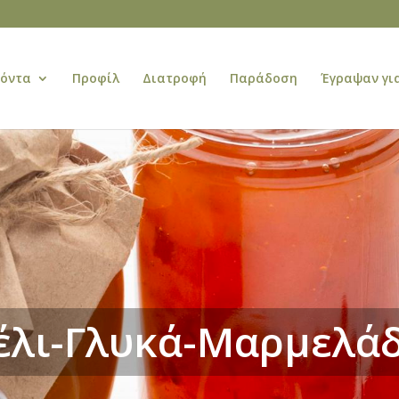
ϊόντα
Προφίλ
Διατροφή
Παράδοση
Έγραψαν γι
λι-Γλυκά-Μαρμελά