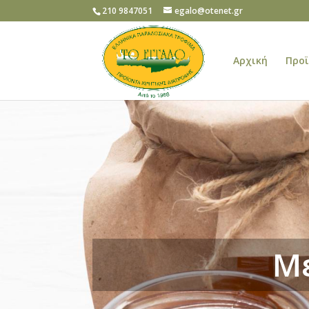
210 9847051
egalo@otenet.gr
Αρχική
Προ
Μέ