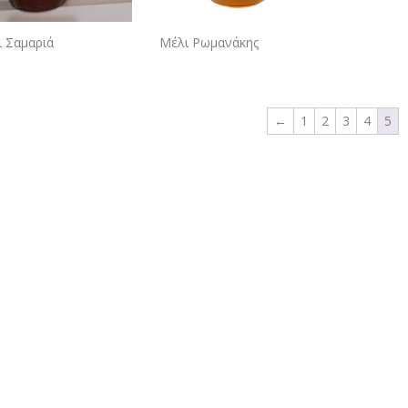
 Σαμαριά
Μέλι Ρωμανάκης
←
1
2
3
4
5