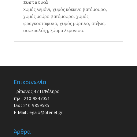
Συστατικά
Χυμός λεμόνι, χυμός κόκκινο βατόμουρο,
χυμός μαύρο βατόμουρο, χυμός
φραγκοστάφυλο, χυμός μύρτιλο, στέβια,
σουκραλόζη, ξύσμα λεμονιού.
Επικοινωνία
Τρίτωνος 47 Π.Φάληρο
τηλ : 210-9847051
fax : 210-9859585
E-Mail : egalo@otenet.gr
Άρθρα