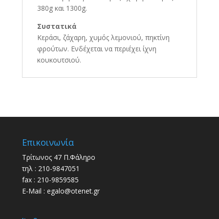
380g και 1300g.
Συστατικά
Κεράσι, ζάχαρη, χυμός λεμονιού, πηκτίνη
φρούτων. Ενδέχεται να περιέχει ίχνη
κουκουτσιού.
Επικοινωνία
Τρίτωνος 47 Π.Φάληρο
τηλ : 210-9847051
fax : 210-9859585
E-Mail : egalo@otenet.gr