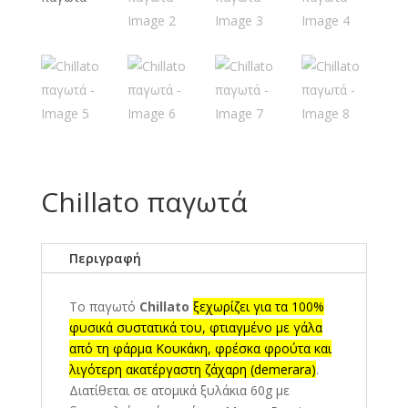
Chillato παγωτά
Περιγραφή
Το παγωτό
Chillato
ξεχωρίζει για τα 100%
φυσικά συστατικά του, φτιαγμένο με γάλα
από τη φάρμα Κουκάκη, φρέσκα φρούτα και
λιγότερη ακατέργαστη ζάχαρη (demerara)
.
Διατίθεται σε ατομικά ξυλάκια 60g με