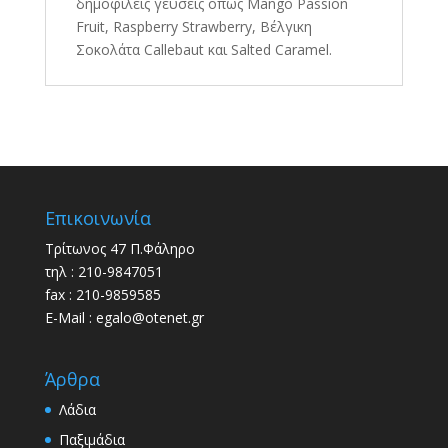
δημοφιλείς γεύσεις όπως Mango Passion
Fruit, Raspberry Strawberry, Βέλγικη
Σοκολάτα Callebaut και Salted Caramel.
Επικοινωνία
Τρίτωνος 47 Π.Φάληρο
τηλ : 210-9847051
fax : 210-9859585
E-Mail : egalo@otenet.gr
Άρθρα
Λάδια
Παξιμάδια