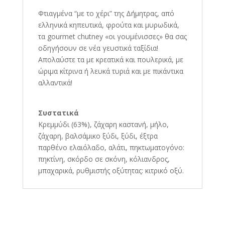
Φτιαγμένα “με το χέρι” της Δήμητρας, από
ελληνικά κηπευτικά, φρούτα και μυρωδικά,
τα gourmet chutney «οι γουμένισσες» θα σας
οδηγήσουν σε νέα γευστικά ταξίδια!
Απολαύστε τα με κρεατικά και πουλερικά, με
ώριμα κίτρινα ή λευκά τυριά και με πικάντικα
αλλαντικά!
Συστατικά
Κρεμμύδι (63%), ζάχαρη καστανή, μήλο,
ζάχαρη, βαλσάμικο ξύδι, ξύδι, έξτρα
παρθένο ελαιόλαδο, αλάτι, πηκτωματογόνο:
πηκτίνη, σκόρδο σε σκόνη, κόλιανδρος,
μπαχαρικά, ρυθμιστής οξύτητας: κιτρικό οξύ.